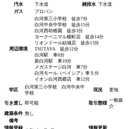
汚水
下水道
雑排水
下水道
ガス
プロパン
白河第三小学校 徒歩7分
白河中央中学校 徒歩15分
白河西幼稚園 徒歩3分
ヨークベニマル横町店 徒歩14分
リオンドール結城店 徒歩13分
周辺環境
TSUTAYA 徒歩12分
白河駅 車6分
新白河駅 車10分
メガステージ白河 車7分
白河モール（ベイシア）車５分
イオン白河西郷店 車12分
白河第三小学校 白河中央中
学区
現況
更地
学校
一般媒
引き渡し
即可能
取引態様
介
建築条件
無し
備考
情報登録
情報更新