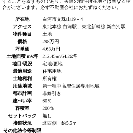
することを表すものであり、実際の物件所在地とは異なる場
合がございます。必ず不動産会社におたずねください。
所在地
白河市文珠山19－4
アクセス
東北本線 白河駅、東北新幹線 新白河駅
物件種目
土地
価格
298万円
坪単価
4.63万円
土地面積 m²/坪
212.45㎡/64.26坪
地目/現況
宅地/更地
最適用途
住宅用地
土地権利
所有権
用途地域
第一種中高層住居専用地域
都市計画
非線引き
建ぺい率
60％
容積率
200％
セットバック
無し
接道状況
北西側 約5.5ｍ
その他法令等制限