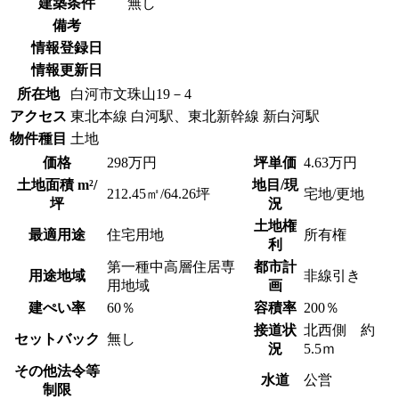
建築条件
無し
備考
情報登録日
情報更新日
所在地
白河市文珠山19－4
アクセス
東北本線 白河駅、東北新幹線 新白河駅
物件種目
土地
価格
298万円
坪単価
4.63万円
土地面積 m²/
地目/現
212.45㎡/64.26坪
宅地/更地
坪
況
土地権
最適用途
住宅用地
所有権
利
第一種中高層住居専
都市計
用途地域
非線引き
用地域
画
建ぺい率
60％
容積率
200％
接道状
北西側 約
セットバック
無し
況
5.5ｍ
その他法令等
水道
公営
制限