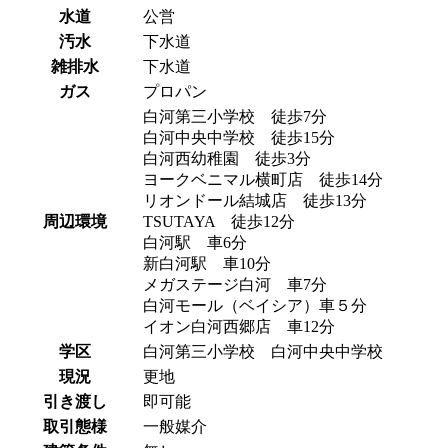
水道
公営
汚水
下水道
雑排水
下水道
ガス
プロパン
白河第三小学校 徒歩7分
白河中央中学校 徒歩15分
白河西幼稚園 徒歩3分
ヨークベニマル横町店 徒歩14分
リオンドール結城店 徒歩13分
周辺環境
TSUTAYA 徒歩12分
白河駅 車6分
新白河駅 車10分
メガステージ白河 車7分
白河モール（ベイシア）車５分
イオン白河西郷店 車12分
学区
白河第三小学校 白河中央中学校
現況
更地
引き渡し
即可能
取引態様
一般媒介