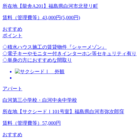
所在地
【龍舎A201】福島県白河市北登リ町
賃料（管理費等）
43,000円(5,000円)
おすすめ
ポイント
◇積水ハウス施工の賃貸物件『シャーメゾン』
◇電子キーやモニター付きインターホン等セキュリティ有り
◇単身の方におすすめな間取り
アパート
白河第三小学校・白河中央中学校
所在地
【サクシードⅠ101号室】福島県白河市弥次郎窪
賃料（管理費等）
57,000円
おすすめ