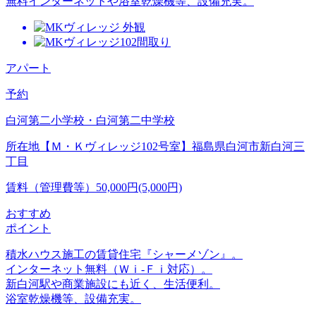
無料インターネットや浴室乾燥機等、設備充実。
アパート
予約
白河第二小学校・白河第二中学校
所在地
【Ｍ・Ｋヴィレッジ102号室】福島県白河市新白河三
丁目
賃料（管理費等）
50,000円(5,000円)
おすすめ
ポイント
積水ハウス施工の賃貸住宅『シャーメゾン』。
インターネット無料（Ｗｉ-Ｆｉ対応）。
新白河駅や商業施設にも近く、生活便利。
浴室乾燥機等、設備充実。