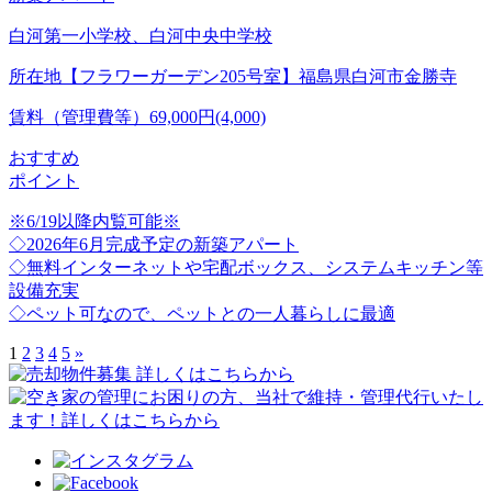
白河第一小学校、白河中央中学校
所在地
【フラワーガーデン205号室】福島県白河市金勝寺
賃料（管理費等）
69,000円(4,000)
おすすめ
ポイント
※6/19以降内覧可能※
◇2026年6月完成予定の新築アパート
◇無料インターネットや宅配ボックス、システムキッチン等
設備充実
◇ペット可なので、ペットとの一人暮らしに最適
1
2
3
4
5
»