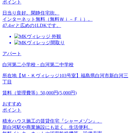
ポイント
日当り良好。閑静住宅街。
インターネット無料（無料Ｗｉ－Ｆｉ）。
47.4㎡と広めの1LDKです。
アパート
白河第二小学校・白河第二中学校
所在地
【Ｍ・Ｋヴィレッジ103号室】福島県白河市新白河三
丁目
賃料（管理費等）
50,000円(5,000円)
おすすめ
ポイント
積水ハウス施工の賃貸住宅『シャーメゾン』。
新白河駅や商業施設にも近く、生活便利。