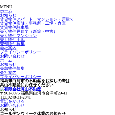
MENU
ホーム
お知らせ
賃貸物件
アパート・マンション・戸建て
賃貸物件
店舗・事務所・工場・倉庫
賃貸物件
駐車場
売り物件
戸建て（新築・中古）
売り物件
マンション
売り物件
土地
売却物件募集
会社案内
プライバシーポリシー
お問い合わせ
ホーム
お知らせ
売却物件募集
会社案内
プライバシーポリシー
福島県白河市の不動産をお探しの際は
髙山不動産にお任せください
〒961-0075 福島県白河市会津町29-41
TEL0248-31-2041
電話をかける
お問い合わせ
お知らせ
ゴールデンウィーク休業のお知らせ