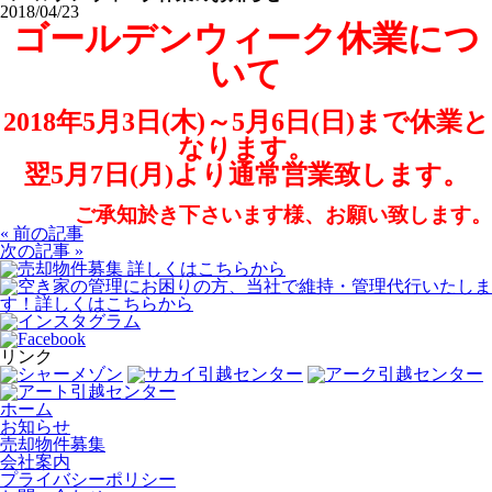
2018/04/23
ゴールデンウィーク休業につ
いて
2018年5月3日(木)～5月
6日(日)まで休業と
なります。
翌5月7日(月)より通常営業致します。
ご承知於き下さいます様、お願い致します。
« 前の記事
次の記事 »
リンク
ホーム
お知らせ
売却物件募集
会社案内
プライバシーポリシー