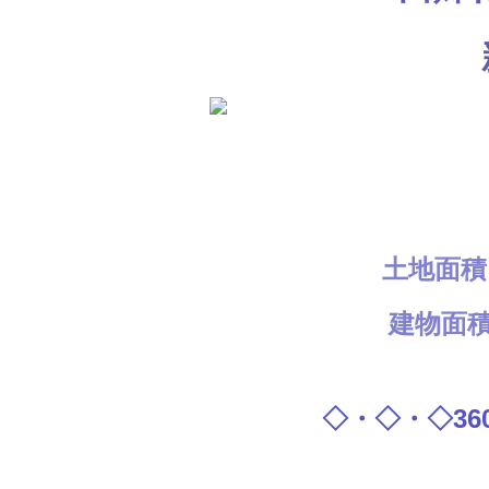
土地面積 ：
建物面積 
◇・◇・◇3