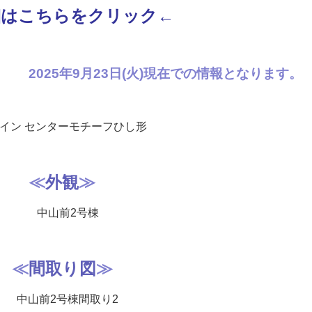
細はこちらをクリック
←
2025年9月23
日(火)
現在での情報となります。
≪
外観
≫
≪
間取り図
≫