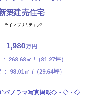
新築建売住宅
1,980
万円
 268.68㎡ /（81.27坪）
： 98.01㎡ /（29.64坪）
60°パノラマ写真掲載◇・◇・◇