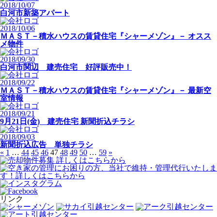
2018/10/07
白河市新築アパート
2018/10/06
ＭＡＳＴ－積水ハウスの賃貸住宅『シャーメゾン』－ オスス
メ物件
2018/09/30
白河市関辺 建売住宅 好評販売中！
2018/09/22
ＭＡＳＴ－積水ハウスの賃貸住宅『シャーメゾン』－ 最新空
室情報
2018/09/21
9月21日(金) 建売住宅 新聞折込チラシ
2018/09/03
新聞折込広告 単独チラシ
«
1
…
44
45
46
47
48
49
50
…
59
»
リンク