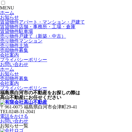
MENU
ホーム
お知らせ
賃貸物件
アパート・マンション・戸建て
賃貸物件
店舗・事務所・工場・倉庫
賃貸物件
駐車場
売り物件
戸建て（新築・中古）
売り物件
マンション
売り物件
土地
売却物件募集
会社案内
プライバシーポリシー
お問い合わせ
ホーム
お知らせ
売却物件募集
会社案内
プライバシーポリシー
福島県白河市の不動産をお探しの際は
髙山不動産にお任せください
〒961-0075 福島県白河市会津町29-41
TEL0248-31-2041
電話をかける
お問い合わせ
お知らせ一覧