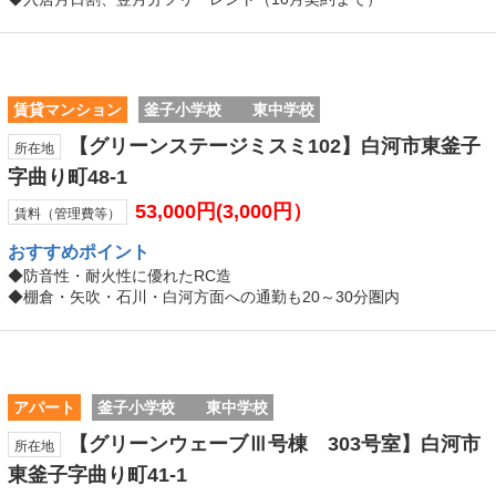
賃貸マンション
釜子小学校 東中学校
【グリーンステージミスミ102】白河市東釜子
所在地
字曲り町48-1
53,000円(3,000円）
賃料（管理費等）
おすすめ
ポイント
◆防音性・耐火性に優れたRC造
◆棚倉・矢吹・石川・白河方面への通勤も20～30分圏内
アパート
釜子小学校 東中学校
【グリーンウェーブⅢ号棟 303号室】白河市
所在地
東釜子字曲り町41-1