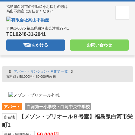
ホーム
福島県白河市の不動産をお探しの際は
お知らせ
髙山不動産にお任せください
売却物件募集
会社案内
〒961-0075 福島県白河市会津町29-41
プライバシーポリシー
TEL0248-31-2041
電話をかける
お問い合わせ
アパート・マンション・戸建て 一覧
賃料別：50,000円～60,000円未満
アパート
白河第一小学校・白河中央中学校
【メゾン・プリオールＢ号室】福島県白河市栄
所在地
町1
50,000円
賃料（管理費等）