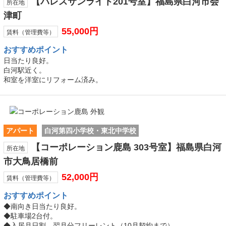
【パレスサンライト201号室】福島県白河市会
所在地
津町
55,000円
賃料（管理費等）
おすすめ
ポイント
日当たり良好。
白河駅近く。
和室を洋室にリフォーム済み。
アパート
白河第四小学校・東北中学校
【コーポレーション鹿島 303号室】福島県白河
所在地
市大鳥居橋前
52,000円
賃料（管理費等）
おすすめ
ポイント
◆南向き日当たり良好。
◆駐車場2台付。
◆入居月日割、翌月分フリーレント（10月契約まで）