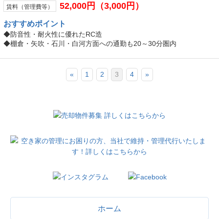
52,000円（3,000円）
賃料（管理費等）
おすすめ
ポイント
◆防音性・耐火性に優れたRC造
◆棚倉・矢吹・石川・白河方面への通勤も20～30分圏内
«
1
2
3
4
»
ホーム